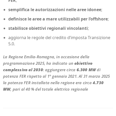
FER
;
semplifica le autorizzazioni nelle aree idonee
;
definisce le aree a mare utilizzabili per l’offshore
;
stabilisce obiettivi regionali vincolanti
;
aggiorna le regole del credito d’imposta Transizione
5.0.
La Regione Emilia-Romagna, in occasione della
programmazione 2025, ha indicato un
obiettivo
complessivo al 2030
: aggiungere circa
6.300 MW
di
potenza FER rispetto al 1° gennaio 2021. Al 31 marzo 2025
la potenza FER installata nella regione era circa
4.730
MW
, pari al 40 % del totale elettrico regionale