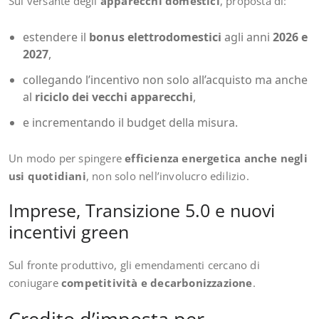
Sul versante degli
apparecchi domestici
, proposta di:
estendere il
bonus elettrodomestici
agli anni
2026 e
2027
,
collegando l’incentivo non solo all’acquisto ma anche
al
riciclo dei vecchi apparecchi
,
e incrementando il budget della misura.
Un modo per spingere
efficienza energetica anche negli
usi quotidiani
, non solo nell’involucro edilizio.
Imprese, Transizione 5.0 e nuovi
incentivi green
Sul fronte produttivo, gli emendamenti cercano di
coniugare
competitività e decarbonizzazione
.
Credito d’imposta per