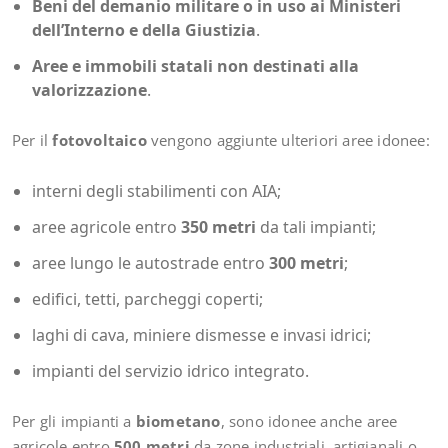
Beni del demanio militare o in uso ai Ministeri
dell’Interno e della Giustizia
.
Aree e immobili statali non destinati alla
valorizzazione
.
Per il
fotovoltaico
vengono aggiunte ulteriori aree idonee:
interni degli stabilimenti con AIA;
aree agricole entro
350 metri
da tali impianti;
aree lungo le autostrade entro
300 metri
;
edifici, tetti, parcheggi coperti;
laghi di cava, miniere dismesse e invasi idrici;
impianti del servizio idrico integrato.
Per gli impianti a
biometano
, sono idonee anche aree
agricole entro
500 metri
da zone industriali, artigianali o